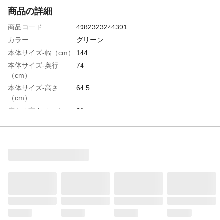
商品の詳細
商品コード
4982323244391
カラー
グリーン
本体サイズ-幅（cm）
144
本体サイズ-奥行
74
（cm）
本体サイズ-高さ
64.5
（cm）
座面の高さ（cm）
29
ソファー時サイズ
144
適応人数
2
特徴
セパレート使用可能
商品説明
ワンルームでも圧迫感のない、コンパクト
カウチソファ、座面にはポケットコイル使
用し耐久性も兼ね備えている。
重量（kg）
20
商品仕様
チップモールド成型
材質・素材
生地：ポリエステル100％