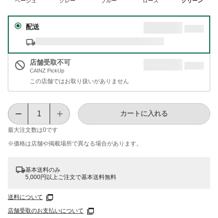
ベージュ
グレー
ブルー
ローズ
グリーン
配送
店舗受取不可
CAINZ PickUp
この店舗ではお取り扱いがありません
カートに入れる
最大注文数は
0
です
※価格は​店舗や​掲載場所で​異なる​場合が​あります。
基本送料のみ
5,000円以上ご注文で基本送料無料
送料について
店舗受取のお支払いについて