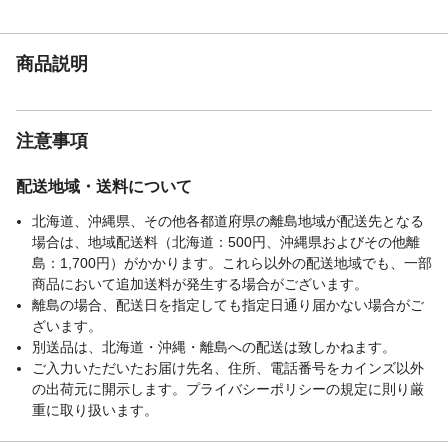
耐荷重（kg）
100
使用上の注意
取り扱い説明に従い正しくご使用くださ
商品説明
い。
お手入れ方法
表面が汚れたときは、きれいな布を使い、
中性洗剤などでふき取ってから乾いた布で
十分ふき取ってください。有機溶剤を含ん
注意事項
だシンナー、ベンジンなどは使用しないで
ください。
配送地域・送料について
生産国
日本
北海道、沖縄県、その他各都道府県の離島地域が配送先となる
梱包サイズー高さ
94
場合は、地域配送料（北海道：500円、沖縄県およびその他離
（cm）
島：1,700円）がかかります。これら以外の配送地域でも、一部
梱包サイズー縦
47
商品において追加送料が発生する場合がございます。
（cm）
離島の場合、配送日を指定しても指定日通り届かない場合がご
梱包サイズー横
74
ざいます。
（cm）
別送品は、北海道・沖縄・離島への配送は致しかねます。
クッション材
ウレタンフォーム、鋼製ばね
ご入力いただいたお届け先名、住所、電話番号をカインズ以外
の出荷元に開示します。プライバシーポリシーの規定に則り厳
ひじ掛け有無
有り
重に取り扱います。
リクライニング機能
無し
使用例
無し