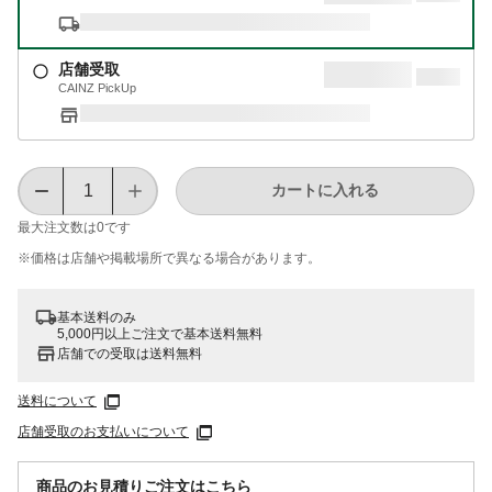
店舗受取
CAINZ PickUp
カートに入れる
最大注文数は
0
です
※価格は​店舗や​掲載場所で​異なる​場合が​あります。
基本送料のみ
5,000円以上ご注文で基本送料無料
店舗での受取は送料無料
送料について
店舗受取のお支払いについて
商品のお見積りご注文はこちら