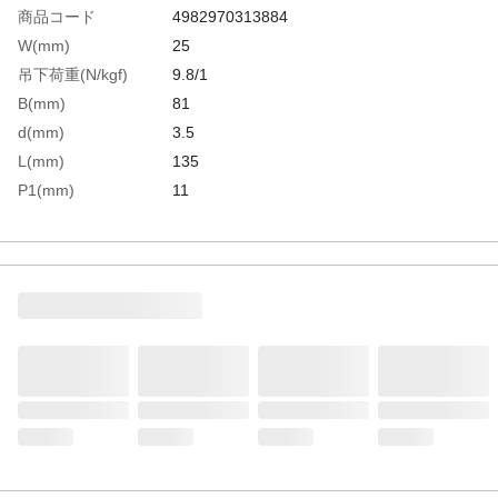
商品コード
4982970313884
W(mm)
25
吊下荷重(N/kgf)
9.8/1
B(mm)
81
d(mm)
3.5
L(mm)
135
P1(mm)
11
P2(mm)
18
R(mm)
39
S(mm)
70
t(mm)
1.5
生産国
中国
重さ
79.000G
材質1
ステンレス（SUS304）
材質2
仕上げ：バレル研磨仕上げ