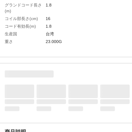
グランドコード長さ
1.8
(m)
コイル部長さ(cm)
16
コード有効長(m)
1.8
生産国
台湾
重さ
23.000G
材質1
リストバンド：ポリエステル（外側）、ス
テンレス繊維（内側）
材質2
グランドコード被覆：ポリウレタン
材質3
グランドコード芯線：銅
材質4
プラグ：鉄(ニッケルメッキ)
商品説明