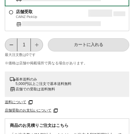
店舗受取
CAINZ PickUp
カートに入れる
最大注文数は
0
です
※価格は​店舗や​掲載場所で​異なる​場合が​あります。
基本送料のみ
5,000円以上ご注文で基本送料無料
店舗での受取は送料無料
送料について
店舗受取のお支払いについて
商品のお見積りご注文はこちら