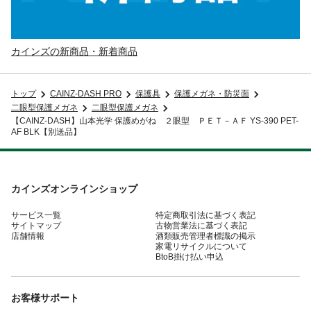
カインズの新商品・新着商品
トップ
CAINZ-DASH PRO
保護具
保護メガネ・防災面
二眼型保護メガネ
二眼型保護メガネ
【CAINZ-DASH】山本光学 保護めがね ２眼型 ＰＥＴ－ＡＦ YS-390 PET-
AF BLK【別送品】
カインズオンラインショップ
サービス一覧
特定商取引法に基づく表記
サイトマップ
古物営業法に基づく表記
店舗情報
酒類販売管理者標識の掲示
家電リサイクルについて
BtoB掛け払い申込
お客様サポート