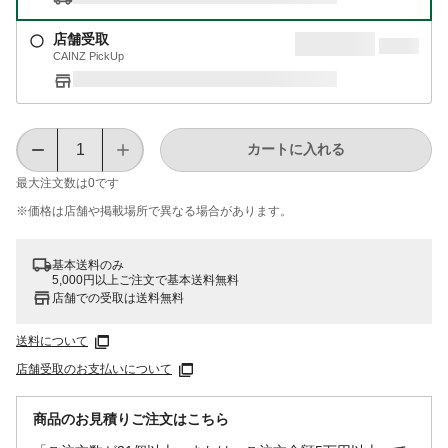
店舗受取
CAINZ PickUp
カートに入れる
最大注文数は
0
です
※価格は​店舗や​掲載場所で​異なる​場合が​あります。
基本送料のみ
5,000円以上ご注文で基本送料無料
店舗での受取は送料無料
送料について
店舗受取のお支払いについて
商品のお見積りご注文はこちら