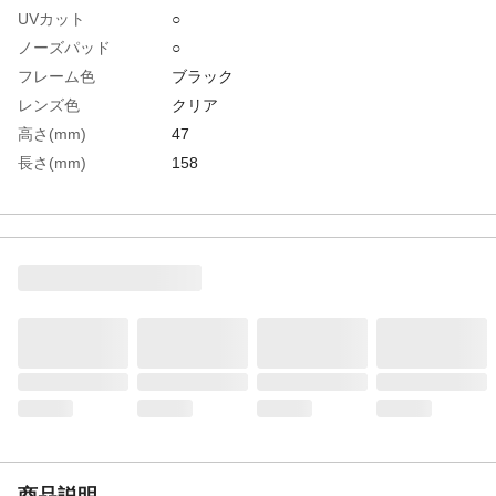
UVカット
○
ノーズパッド
○
フレーム色
ブラック
レンズ色
クリア
高さ(mm)
47
長さ(mm)
158
幅(mm)
152
防傷加工
○
防曇加工
○
レンズ厚(mm)
約2
テンプル色
ブラック
生産国
日本
重さ
31.000G
材質1
レンズ：ポリカーボネート
材質2
フレーム:ナイロン、エラストマー
商品説明