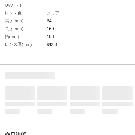
UVカット
○
レンズ色
クリア
高さ(mm)
64
長さ(mm)
169
幅(mm)
158
レンズ厚(mm)
約2.3
テンプル色
クリア
生産国
日本
重さ
52.000G
材質1
レンズ・フレーム：ポリカーボネート
材質2
クッションバー：シリコン
商品説明