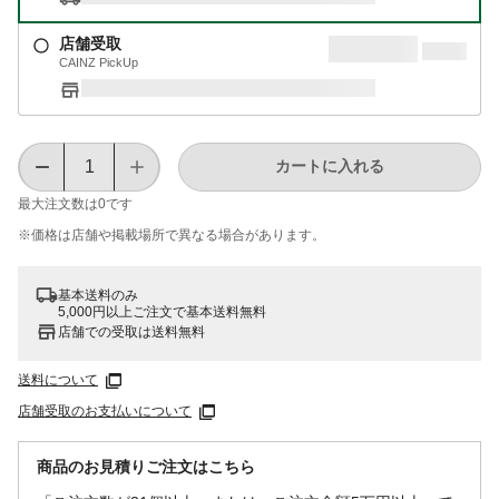
店舗受取
CAINZ PickUp
カートに入れる
最大注文数は
0
です
※価格は​店舗や​掲載場所で​異なる​場合が​あります。
基本送料のみ
5,000円以上ご注文で基本送料無料
店舗での受取は送料無料
送料について
店舗受取のお支払いについて
商品のお見積りご注文はこちら