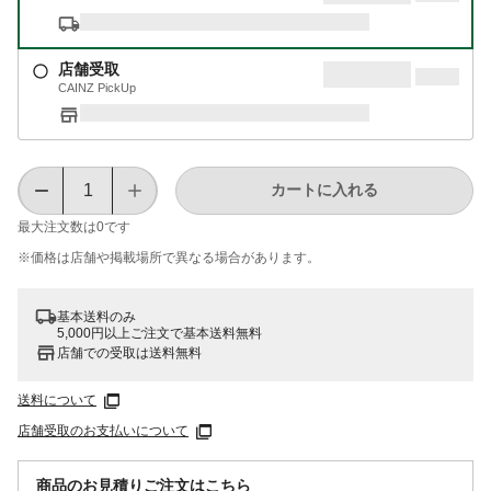
店舗受取
CAINZ PickUp
カートに入れる
最大注文数は
0
です
※価格は​店舗や​掲載場所で​異なる​場合が​あります。
基本送料のみ
5,000円以上ご注文で基本送料無料
店舗での受取は送料無料
送料について
店舗受取のお支払いについて
商品のお見積りご注文はこちら