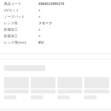
商品コード
4984013995378
UVカット
○
ノーズパッド
○
レンズ色
スモーク
防傷加工
○
防曇加工
○
レンズ厚(mm)
約2
テンプル色
ライトスモーク
生産国
日本
重さ
24.000G
材質1
レンズ・フレーム:ポリカーボネート
材質2
ノーズパッド:エラストマー