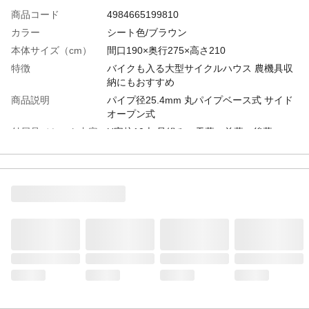
商品コード
4984665199810
カラー
シート色/ブラウン
本体サイズ（cm）
間口190×奥行275×高さ210
特徴
バイクも入る大型サイクルハウス 農機具収
納にもおすすめ
商品説明
パイプ径25.4mm 丸パイプベース式 サイド
オープン式
付属品／セット内容
U字杭10本 骨組み、天幕、前幕、後幕
商品仕様
お客様組立商品です。 3梱包
材質
●骨組み/ 亜鉛メッキスチール ●シート/ 塩
化ビニール
重量
44kg