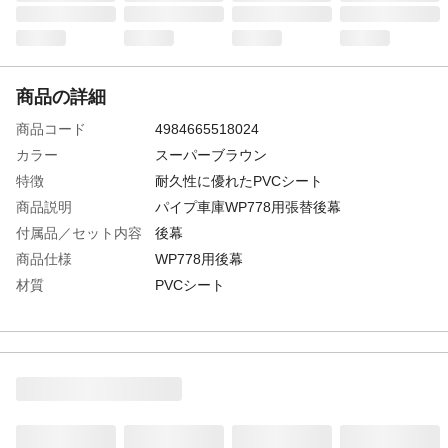
商品の詳細
商品コード
4984665518024
カラー
スーパーブラウン
特徴
耐久性に優れたPVCシート
商品説明
パイプ車庫WP778用張替後幕
付属品／セット内容
後幕
商品仕様
WP778用後幕
材質
PVCシート
重量
2.15㎏