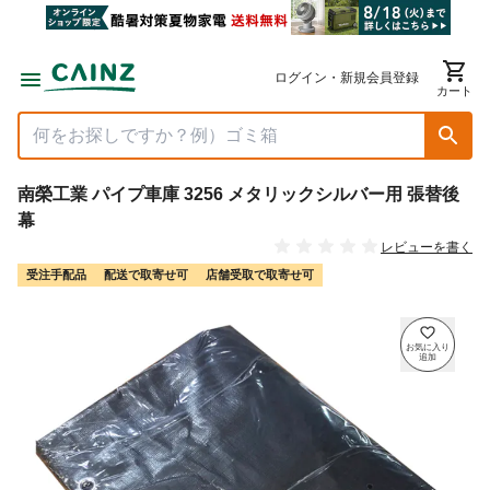
ログイン・新規会員登録
カート
南榮工業 パイプ車庫 3256 メタリックシルバー用 張替後
幕
レビューを書く
受注手配品
配送で取寄せ可
店舗受取で取寄せ可