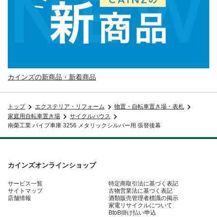
カインズの新商品・新着商品
トップ
エクステリア・リフォーム
物置・自転車置き場・表札
家庭用自転車置き場
サイクルハウス
南榮工業 パイプ車庫 3256 メタリックシルバー用 張替後幕
カインズオンラインショップ
サービス一覧
特定商取引法に基づく表記
サイトマップ
古物営業法に基づく表記
店舗情報
酒類販売管理者標識の掲示
家電リサイクルについて
BtoB掛け払い申込