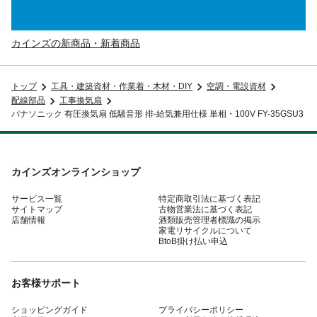
カインズの新商品・新着商品
トップ
工具・建築資材・作業着・木材・DIY
空調・電設資材
配線部品
工事換気扇
パナソニック 有圧換気扇 低騒音形 排-給気兼用仕様 単相・100V FY-35GSU3
カインズオンラインショップ
サービス一覧
特定商取引法に基づく表記
サイトマップ
古物営業法に基づく表記
店舗情報
酒類販売管理者標識の掲示
家電リサイクルについて
BtoB掛け払い申込
お客様サポート
ショッピングガイド
プライバシーポリシー