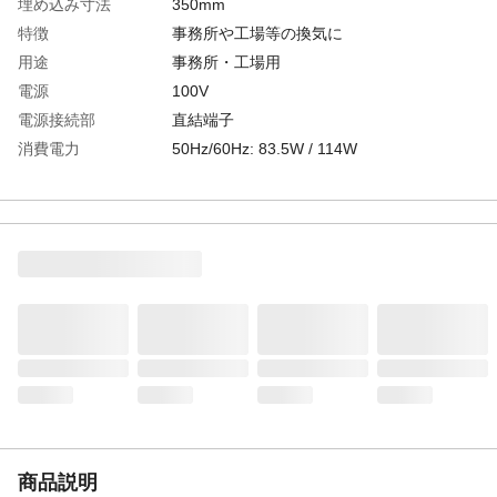
埋め込み寸法
350mm
特徴
事務所や工場等の換気に
用途
事務所・工場用
電源
100V
電源接続部
直結端子
消費電力
50Hz/60Hz: 83.5W / 114W
運転音
50Hz/60Hz: 43.5dB / 47dB
換気風量
50Hz/60Hz: 2520立方メートル/h / 2880立
方メートル/h
商品説明