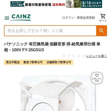
ログイン・新規会員登録
カート
パナソニック 有圧換気扇 低騒音形 排-給気兼用仕様 単
相・100V FY-35GSU3
レビューを書く
受注手配品
配送で取寄せ可
店舗受取で取寄せ可