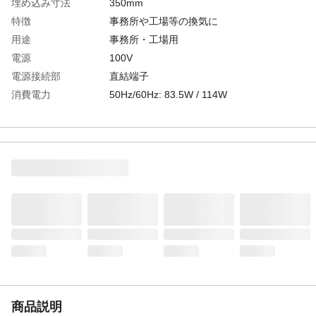
埋め込み寸法
350mm
特徴
事務所や工場等の換気に
用途
事務所・工場用
電源
100V
電源接続部
直結端子
消費電力
50Hz/60Hz: 83.5W / 114W
運転音
50Hz/60Hz: 43.5dB / 47dB
換気風量
50Hz/60Hz: 2520立方メートル/h / 2880立
方メートル/h
商品説明