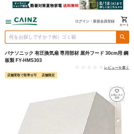
ログイン・新規会員登録
カート
パナソニック 有圧換気扇 専用部材 屋外フード 30cm用 鋼
板製 FY-HMS303
レビューを書く
店舗受取で取寄せ可
店舗限定