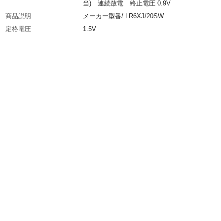
当) 連続放電 終止電圧 0.9V
商品説明
メーカー型番/ LR6XJ/20SW
定格電圧
1.5V
入数
20本
生産国
タイ
タイプ
アルカリ乾電池
電池の種類
アルカリ乾電池
使用推奨期限
10年
重量
23g(1本あたり)