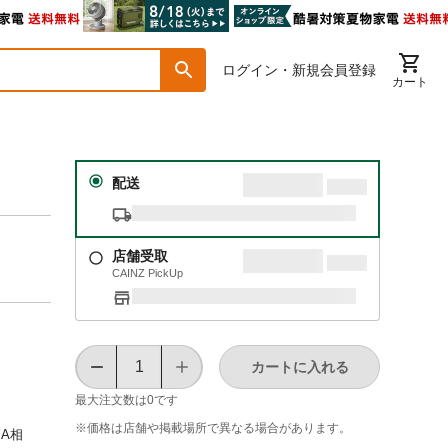
ログイン・新規会員登録
カート
配送
店舗受取
CAINZ PickUp
カートに入れる
最大注文数は
0
です
※価格は​店舗や​掲載場所で​異なる​場合が​あります。
mA相