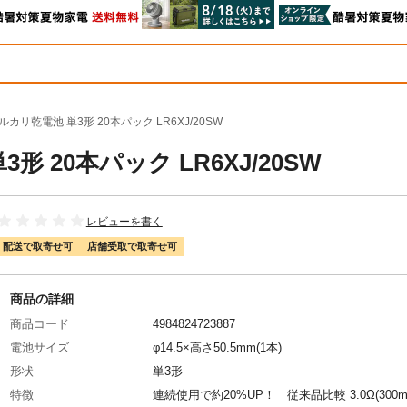
カリ乾電池 単3形 20本パック LR6XJ/20SW
 20本パック LR6XJ/20SW
レビューを書く
配送で取寄せ可
店舗受取で取寄せ可
商品の詳細
商品コード
4984824723887
電池サイズ
φ14.5×高さ50.5mm(1本)
形状
単3形
特徴
連続使用で約20%UP！ 従来品比較 3.0Ω(300