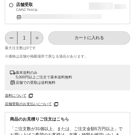
店舗受取
CAINZ PickUp
カートに入れる
最大注文数は
0
です
※価格は​店舗や​掲載場所で​異なる​場合が​あります。
基本送料のみ
5,000円以上ご注文で基本送料無料
店舗での受取は送料無料
送料について
店舗受取のお支払いについて
商品のお見積りご注文はこちら
「ご注文数が31個以上、または、ご注文金額5万円以上」で
お買い上げご希望のお客様は、在庫・納期を確認いたしま