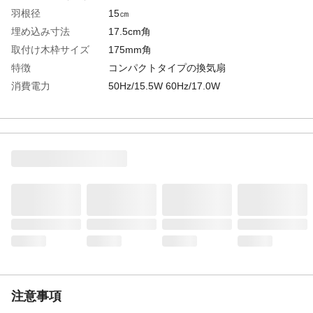
羽根径
15㎝
埋め込み寸法
17.5cm角
取付け木枠サイズ
175mm角
特徴
コンパクトタイプの換気扇
消費電力
50Hz/15.5W 60Hz/17.0W
電源_V
100V
羽根枚数
4枚
運転音
50Hz/234 60Hz/36.5
換気風量
50Hz/290 60Hz/325
重量
1.6㎏
注意事項