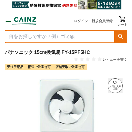
ログイン・新規会員登録
カート
パナソニック 15cm換気扇 FY-15PF5HC
レビューを書く
受注手配品
配送で取寄せ可
店舗受取で取寄せ可