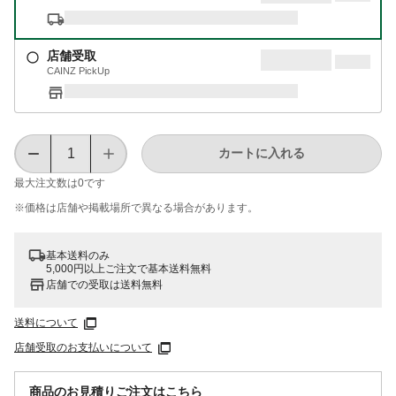
店舗受取
CAINZ PickUp
カートに入れる
最大注文数は
0
です
※価格は​店舗や​掲載場所で​異なる​場合が​あります。
基本送料のみ
5,000円以上ご注文で基本送料無料
店舗での受取は送料無料
送料について
店舗受取のお支払いについて
商品のお見積りご注文はこちら