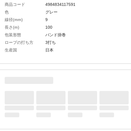
商品コード
4984834117591
色
グレー
線径(mm)
9
長さ(m)
100
包装形態
バンド掛巻
ロープの打ち方
3打ち
生産国
日本
重さ
5.000KG
材質1
ロープ材質：ナイロン
材質2
1