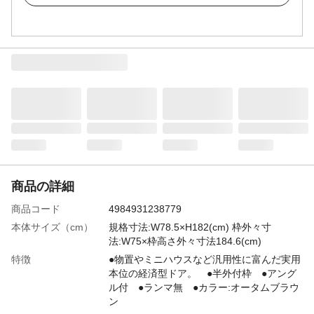
商品の詳細
商品コード
4984931238779
本体サイズ（cm）
規格寸法:W78.5×H182(cm) 枠外々寸
法:W75×枠高さ外々寸法184.6(cm)
特徴
●物置やミニハウスなど汎用性に富んだ実用
本位の経済型ドア。 ●半外付枠 ●アング
ル付 ●ランマ無 ●カラー:オータムブラウ
ン