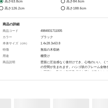
高さ63.8cm
高さ84.6cm
高さ126.2cm
高さ188.6cm
商品の詳細
商品コード
4984931711005
カラー
ブラック
本体サイズ（cm）
1.4x28.3x63.8
特徴
無垢の木収納
用途
棚受け
商品説明
壁面に圧迫感なく後付けでき、心地のいい、く
の空間が生まれます。ハシゴ状のフレーム金物
に固定し、数枚の無垢集成材を渡して使うシン
すっきりした印象を与えます。
商品仕様
品番:MKATK06-1-K
材質
鋳鉄
使用上の注意
耐荷重は、取り付け幅、ブラケット個数により
ます
重量
600g