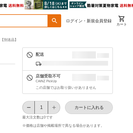
ログイン・新規会員登録
カート
ク【別送品】
配送
店舗受取不可
CAINZ PickUp
この店舗ではお取り扱いがありません
カートに入れる
最大注文数は
0
です
※価格は​店舗や​掲載場所で​異なる​場合が​あります。