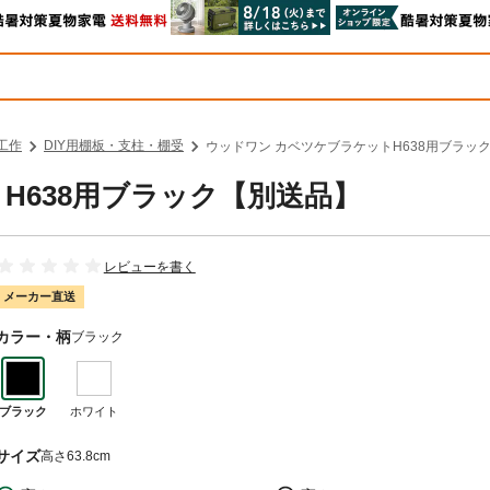
工作
DIY用棚板・支柱・棚受
ウッドワン カベツケブラケットH638用ブラッ
H638用ブラック【別送品】
レビューを書く
メーカー直送
カラー・柄
ブラック
ブラック
ホワイト
サイズ
高さ63.8cm