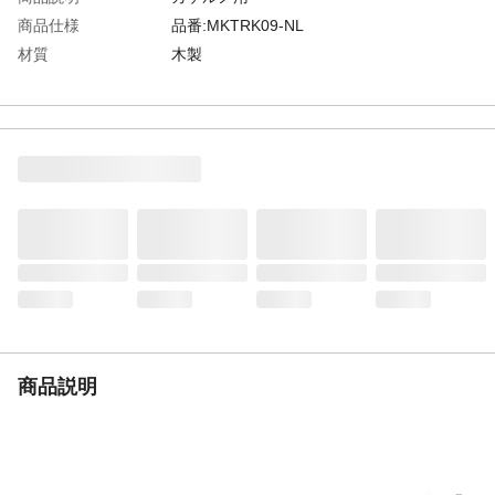
商品仕様
品番:MKTRK09-NL
材質
木製
使用上の注意
耐荷重は、取り付け幅、ブラケット個数に
より変わります
重量
1000g
商品説明