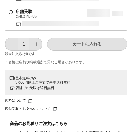
店舗受取
CAINZ PickUp
カートに入れる
最大注文数は
0
です
※価格は​店舗や​掲載場所で​異なる​場合が​あります。
基本送料のみ
5,000円以上ご注文で基本送料無料
店舗での受取は送料無料
送料について
店舗受取のお支払いについて
商品のお見積りご注文はこちら