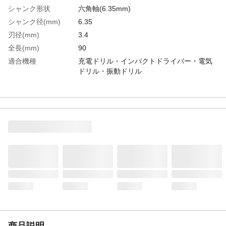
シャンク形状
六角軸(6.35mm)
シャンク径(mm)
6.35
刃径(mm)
3.4
全長(mm)
90
適合機種
充電ドリル・インパクトドライバー・電気
ドリル・振動ドリル
有効長(mm)
45
生産国
日本
重さ
16.000G
材質1
刃部：超硬チップ
商品説明