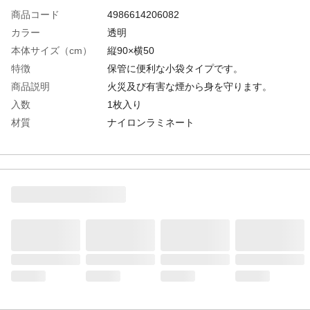
商品コード
4986614206082
カラー
透明
本体サイズ（cm）
縦90×横50
特徴
保管に便利な小袋タイプです。
商品説明
火災及び有害な煙から身を守ります。
入数
1枚入り
材質
ナイロンラミネート
使用方法
1袋から取り出し、一振りしてフードを広げ
ます。2フードを両手で持ち上下に振って中
になるべくたくさんの空気を入れます。3フ
ードを頭からかぶり前に引き片手で両端を
つまみ、そのまましっかり胸に押し当て空
気を逃さないようにする。
生産国
中国
重量
39g