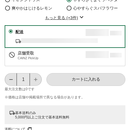
爽やかはじけるレモン
心やすらぐスパフラワー
もっと見る (+3件)
配送
店舗受取
CAINZ PickUp
カートに入れる
最大注文数は
0
です
※価格は​店舗や​掲載場所で​異なる​場合が​あります。
基本送料のみ
5,000円以上ご注文で基本送料無料
送料について