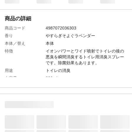
商品の詳細
商品コード
4987072036303
香り
やすらぎそよぐラベンダー
本体／替え
本体
特徴
イオンパワーとワイド噴射でトイレの後の
悪臭を瞬間消臭するトイレ用消臭スプレー
です。除菌効果もあります。
用途
トイレの消臭
内容量
280ml
成分
両性界面活性剤系消臭剤、香料、植物抽出
物、エタノール
生産国
タイ