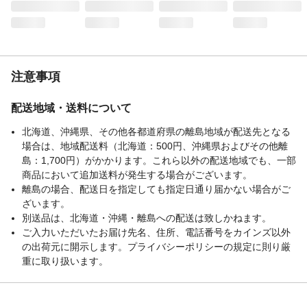
使用上の注意
●ボトルから液体を出さない●運転席側のエ
アコン送風口にはつけない●脱落しても運転
の妨げにならない位置に固定する●エアコン
送風口以外に使用すると脱落する恐れがあ
る●火気の付近で使用しない●オートスイン
グエアコン車はスイングを止めた状態で使
注意事項
用する。等
生産国
日本
配送地域・送料について
区分
芳香・消臭剤
北海道、沖縄県、その他各都道府県の離島地域が配送先となる
持続期間
約1ヶ月間持続します。(春・秋の場合)ただ
場合は、地域配送料（北海道：500円、沖縄県およびその他離
し使用環境により、異なる場合がありま
島：1,700円）がかかります。これら以外の配送地域でも、一部
す。
商品において追加送料が発生する場合がございます。
離島の場合、配送日を指定しても指定日通り届かない場合がご
ざいます。
別送品は、北海道・沖縄・離島への配送は致しかねます。
ご入力いただいたお届け先名、住所、電話番号をカインズ以外
の出荷元に開示します。プライバシーポリシーの規定に則り厳
重に取り扱います。