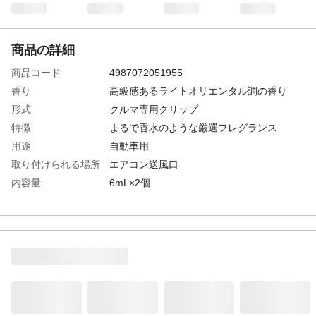
商品の詳細
商品コード
4987072051955
香り
高級感あるライトオリエンタル調の香り
形式
クルマ専用クリップ
特徴
まるで香水のような厳選フレグランス
用途
自動車用
取り付けられる場所
エアコン送風口
内容量
6mL×2個
成分
香料、溶剤
使用方法
●付属のクリップを下から上にはめる※「カ
チッ」と音がするまで差し込む●本体の上カ
バーを開け、ボトルを外す●キャップを外す
※芯の周りに薬液が溜まっている場合があ
る。ボトルを斜めにすると薬液がこぼれる
場合がある。いずれの場合も手に付着しな
いよう気をつける。等