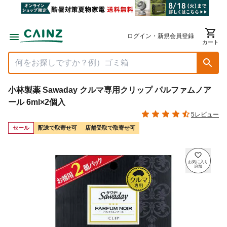
ログイン・新規会員登録
カート
小林製薬 Sawaday クルマ専用クリップ パルファムノア
ール 6ml×2個入
5レビュー
セール
配送で取寄せ可
店舗受取で取寄せ可