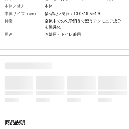
本体／替え
本体
本体サイズ（cm）
幅×高さ×奥行：10.0×19.5×4.9
特徴
空気中での化学消臭で漂うアンモニア成分
を無臭化
用途
お部屋・トイレ兼用
商品説明
"●コンパクトなのに様々なニオイをしっか
り消臭！空気が洗われるような爽やかな香
りが広がり、体臭、ペット臭、料理臭、ト
イレ臭に効果的。 ●空気中に漂うアンモニ
ア成分に反応し従来よりも広範囲に化学的
消臭するNH3無臭化テクロノジープラス
内容量
59ml
成分
香料・溶剤・色素
使用方法
"＜使用方法＞ （１）外キャップを後ろにた
おしてはずす （２）内キャップを反時計ま
わりにまわしてはずす ※キャップ内側に液
が溜まっていないことを確認後はずす
（３）外キャップをしっかり閉める ※安定
した場所に置いて使用する "
商品説明