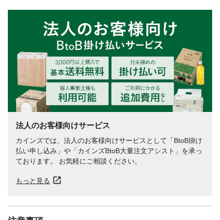
使用上の注意
"＜使用上の注意＞ ●本品は飲めない。 ●小
児、認知症の方などの誤飲に注意する。 ●
小児、認知症の方などの手の届くところに
は置かない。 ●薬液がこぼれたり壁に接触
すると、シミや変色、変形の原因となる場
合があるので、壁から離して安定した場所
に置く。
生産国
日本
使用期間の目安
約１～２カ月間持続します（使用環境によ
り、異なる場合があります）
法人のお客様向けサービス
カインズでは、法人のお客様向けサービスとして「BtoB掛け
払い申し込み」や「カインズBtoB大量注文アシスト」を承っ
ております。 お気軽にご相談ください。
もっと見る