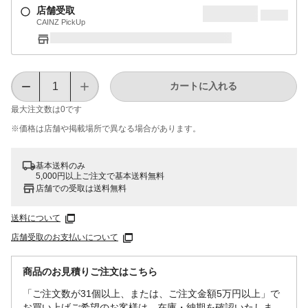
店舗受取
CAINZ PickUp
カートに入れる
最大注文数は
0
です
※価格は​店舗や​掲載場所で​異なる​場合が​あります。
基本送料のみ
5,000円以上ご注文で基本送料無料
店舗での受取は送料無料
送料について
店舗受取のお支払いについて
商品のお見積りご注文はこちら
「ご注文数が31個以上、または、ご注文金額5万円以上」で
お買い上げご希望のお客様は、在庫・納期を確認いたしま