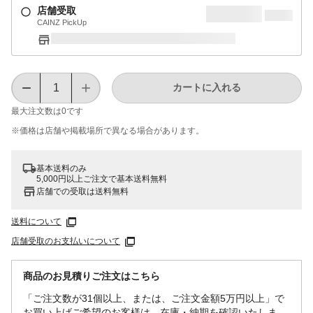
店舗受取
CAINZ PickUp
カートに入れる
最大注文数は
0
です
※価格は​店舗や​掲載場所で​異なる​場合が​あります。
基本送料のみ
5,000円以上ご注文で基本送料無料
店舗での受取は送料無料
送料について
店舗受取のお支払いについて
商品のお見積りご注文はこちら
「ご注文数が31個以上、または、ご注文金額5万円以上」で
お買い上げご希望のお客様は、在庫・納期を確認いたしま