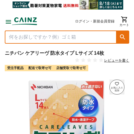
ログイン・新規会員登録
カート
ニチバン ケアリーヴ 防水タイプ Lサイズ 14枚
レビューを書く
受注手配品
配送で取寄せ可
店舗受取で取寄せ可