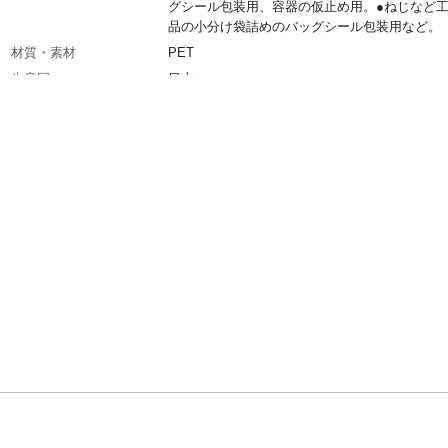
グシール包装用、容器の仮止め用。●ねじなど
品の小分け袋詰めのバッグシール包装用など。
材質・素材
PET
生産国
日本