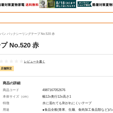
バン バックシーリングテープ No.520 赤
No.520 赤
レビューを書く
店舗限定
商品の詳細
商品コード
4987167052676
本体サイズ（cm）
幅12x奥行12x高さ1
特徴
水に濡れても剥がれにくいテープ
用途
●食品全般(青果、生麺、食肉加工食品類など)の