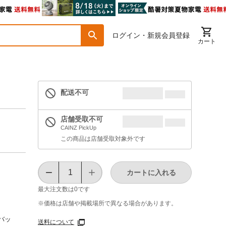
ログイン・新規会員登録
カート
配送不可
店舗受取不可
CAINZ PickUp
この商品は店舗受取対象外です
カートに入れる
最大注文数は
0
です
※価格は​店舗や​掲載場所で​異なる​場合が​あります。
バッ
送料について