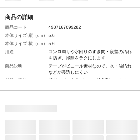
商品の詳細
商品コード
4987167099282
本体サイズ-縦（cm）
5.6
本体サイズ-横（cm）
5.6
用途
コンロ周りや水回りのすき間・段差の汚れ
を防ぎ、掃除をラクにします
商品説明
テープがビニール素材なので、水・油汚れ
などが浸透しにくい
材質・素材
基材：ポリ塩化ビニル、粘着剤：アクリル
系
生産国
日本
重量
32g