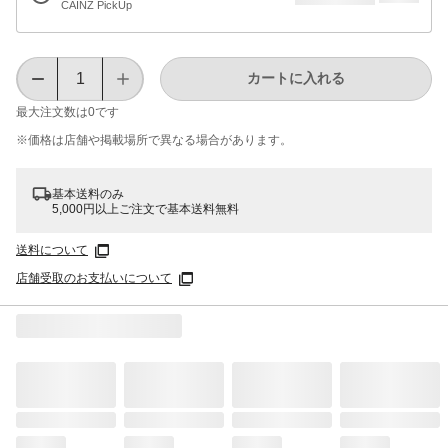
CAINZ PickUp
カートに入れる
最大注文数は
0
です
※価格は​店舗や​掲載場所で​異なる​場合が​あります。
基本送料のみ
5,000円以上ご注文で基本送料無料
送料について
店舗受取のお支払いについて