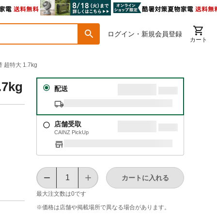
ログイン・新規会員登録
カート
特大 1.7kg
7kg
配送
店舗受取
CAINZ PickUp
カートに入れる
最大注文数は
0
です
※価格は​店舗や​掲載場所で​異なる​場合が​あります。