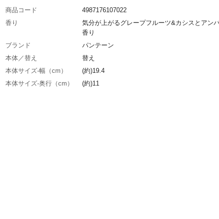
商品コード
4987176107022
香り
気分が上がるグレープフルーツ&カシスとアン
香り
ブランド
パンテーン
本体／替え
替え
本体サイズ-幅（cm）
(約)19.4
本体サイズ-奥行（cm）
(約)11
本体サイズ-高さ（cm）
(約)33.6
特徴
●エクストラダメージリペア ●通常サイズの約5
分超特大1.7kgサイズ※通常詰め替え300g比 
毛・枝毛等のダメージ髪もするんつやつやサロ
リティの髪へ ●瞬間浸透&芯までダメージ補
●PRO-V処方+ケラチン ●ケラチン配合コンデ
ナー
使用方法
シャンプーの後、軽く水気をきります。髪の長
わせて1~3プッシュを手に取り、髪全体になじ
軽く洗い流します。
内容量
1700g
成分
水、シリコーンクオタニウム-26、ステアリルア