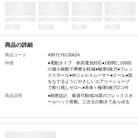
商品の詳細
商品コード
4987176130624
特徴
●電動タイプ 単四電池対応●1秒間に100回
の微小振動で摩擦を軽減●極薄5枚刃●フレッ
クスボール●Wジェルスムーサー●クール●肌
をなでるようにやさしいエアリーシェーブ
で剃り残しゼロへ●本体＋極薄5枚刃2コ付
商品説明
●精密設計、最適可動域24度のフレックスボ
ールヘッド搭載。三次元の動きであらゆる
凹凸に密着し剃り残しゼロへ●微小振動とダ
ブルジェルスムーサーにより、肌をなでる
ようにやさしいシェービングを実現●最高の
極薄刃で肌へのひっかかりを最小化
付属品／セット内容
本体1コ＋替刃2コ付(うち1コは本体に装着