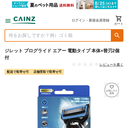
ログイン・新規会員登録
カート
ジレット プログライド エアー 電動タイプ 本体+替刃2個
付
レビューを書く
配送で取寄せ可
店舗受取で取寄せ可