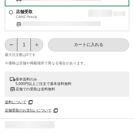
店舗受取
CAINZ PickUp
カートに入れる
最大注文数は
0
です
※価格は​店舗や​掲載場所で​異なる​場合が​あります。
基本送料のみ
5,000円以上ご注文で基本送料無料
店舗での受取は送料無料
送料について
店舗受取のお支払いについて