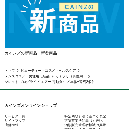
カインズの新商品・新着商品
トップ
ビューティー・コスメ・ヘルスケア
メンズコスメ・男性用化粧品
カミソリ（男性用）
ジレット プログライド エアー 電動タイプ 本体+替刃2個付
カインズオンラインショップ
サービス一覧
特定商取引法に基づく表記
サイトマップ
古物営業法に基づく表記
店舗情報
酒類販売管理者標識の掲示