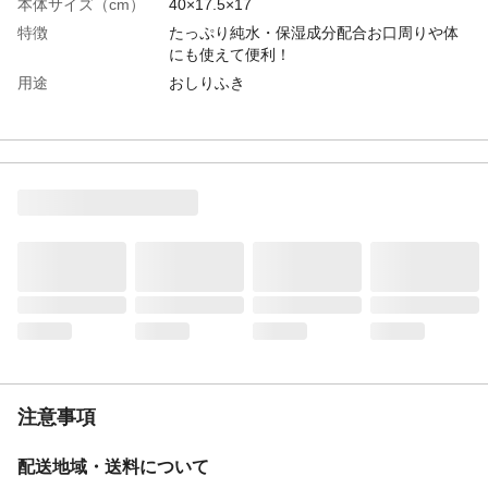
本体サイズ（cm）
40×17.5×17
特徴
たっぷり純水・保湿成分配合お口周りや体
にも使えて便利！
用途
おしりふき
内容量
56枚×12
材質・素材
水, クエン酸Na, グリセリン, クエン酸, コハ
ク酸, 安息香酸Na, EDTA－2Na, ポリソルベ
ート20, エチルヘキシルグリセリン
使用上の注意
お肌に異常が生じていないかよく注意して
使用してください。傷やはれもの、湿疹
等、異常のあるときや、次のような場合に
はご使用をやめ、皮膚科専門医等にご相談
ください。
生産国
韓国
注意事項
配送地域・送料について