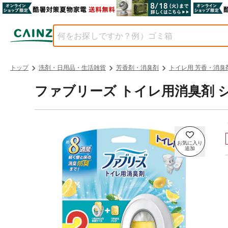
トップ
洗剤・日用品・生活雑貨
芳香剤・消臭剤
トイレ用 芳香・消臭
ファブリーズ トイレ用消臭剤 