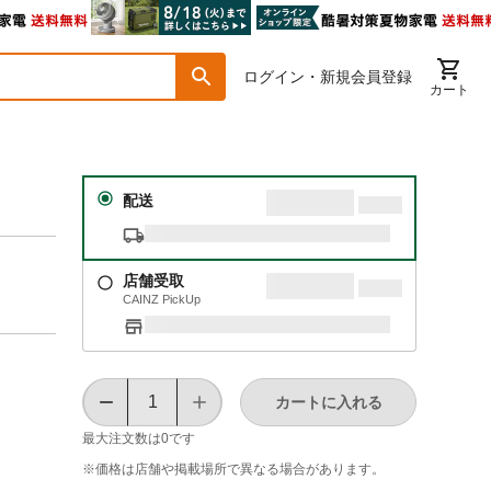
ログイン・新規会員登録
カート
配送
店舗受取
CAINZ PickUp
カートに入れる
最大注文数は
0
です
※価格は​店舗や​掲載場所で​異なる​場合が​あります。