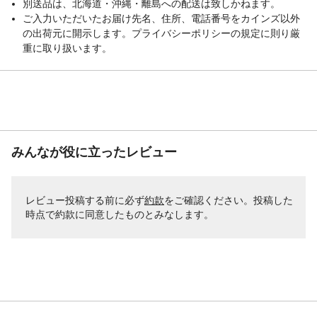
別送品は、北海道・沖縄・離島への配送は致しかねます。
上、お使い下さい。●子供や認知症の方の手
ご入力いただいたお届け先名、住所、電話番号をカインズ以外
の届く所に置かない。●用途外に使用しな
の出荷元に開示します。プライバシーポリシーの規定に則り厳
い。●洗剤、漂白剤などとは混ぜない。など
重に取り扱います。
生産国
10桁の製品番号がxxxx2124xxの場合、日本
製 10桁の製品番号がxxxx0395xxの場合、
ベトナム製
使用量の目安
●普段のお洗濯/衣料1kgに6.4mL ●自動投
入時/ご使用の際には「水30Lあたり15mL」
で設定ください
みんなが役に立ったレビュー
レビュー投稿する前に必ず
約款
をご確認ください。投稿した
時点で約款に同意したものとみなします。