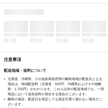
続く!
用途
衣料品用(綿・毛・絹・化学繊維)
商品説明
●衣類の抗菌 ●1週間消臭 ●部屋干しでも
生乾き臭を防ぐ ●赤ちゃんの衣類もやわら
かく ●洗濯槽のニオイを防ぐ ●静電気ブ
ロック ●花粉ブロック ●自動投入にも使
える
内容量
正味量:2020mL
商品仕様
レノア超消臭SPORTS「フレッシュシトラ
スの香り」のボトルにつめかえてくださ
い。(他の製品や洗剤と混ざると液が固まる
注意事項
ことがあります)
成分
界面活性剤(エステル型ジアルキルアンモニ
配送地域・送料について
ウム塩)、安定化剤、香料
使用方法
ボトルへのつめかえ方/1.開ける。つめかえ
北海道、沖縄県、その他各都道府県の離島地域が配送先となる
口の付け根部をしっかり持ってキャップを
場合は、地域配送料（北海道：500円、沖縄県およびその他離
矢印の方向にまわして開けてください。2.
島：1,700円）がかかります。これら以外の配送地域でも、一部
注ぐ。つめかえ袋の上部と底を両手で持
商品において追加送料が発生する場合がございます。
ち、ゆっくり注ぎ入れてください。など
離島の場合、配送日を指定しても指定日通り届かない場合がご
使用上の注意
●香りの感じ方には個人差があります。使用
ざいます。
量の目安を参考に、周囲の方にもご配慮の