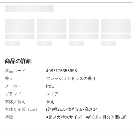
商品の詳細
商品コード
4987176353993
香り
フレッシュシトラスの香り
メーカー
P&G
ブランド
レノア
本体／替え
替え
本体サイズ（cm）
(約)幅21.5×奥行9.5×高さ34
特徴
●超メガ特大サイズ ●約6.6ヶ月分※週に約
4回、3kgを洗濯(本品19mL使用)で ●スポ
ーツ着の気になる汗臭も無臭化! 爽やかさ