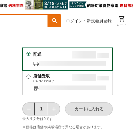
ログイン・新規会員登録
カート
配送
店舗受取
CAINZ PickUp
カートに入れる
最大注文数は
0
です
※価格は​店舗や​掲載場所で​異なる​場合が​あります。