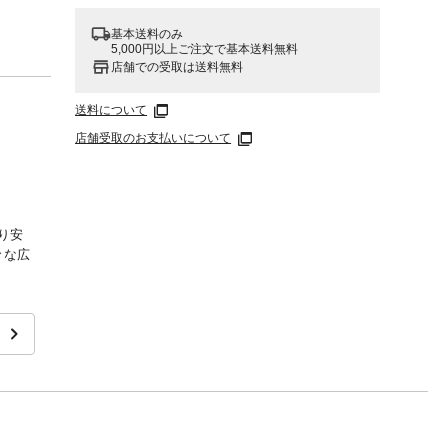
基本送料のみ
5,000円以上ご注文で基本送料無料
店舗での受取は送料無料
送料について
店舗受取のお支払いについて
り安
々な広
臭して
の心地
玄関・
た場合