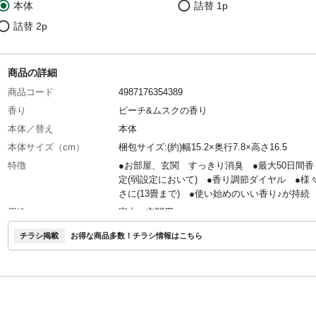
本体
詰替 1p
詰替 2p
商品の詳細
商品コード
4987176354389
香り
ピーチ&ムスクの香り
本体／替え
本体
本体サイズ（cm）
梱包サイズ:(約)幅15.2×奥行7.8×高さ16.5
特徴
●お部屋、玄関 すっきり消臭 ●最大50日間香
定(弱設定において) ●香り調節ダイヤル ●様
さに(13畳まで) ●使い始めのいい香り♪が持続
用途
室内・玄関用
商品説明
●コンセントに差すだけ、お部屋をすっきり消
チラシ掲載
お得な商品多数！チラシ情報はこちら
香る ●みずみずしいピーチと穏やかなムスク
よい香り ●香り調節ダイヤル付き(13畳までの
リビングに) ●差しっぱなしでもOK(空になっ
はコンセントから取り外す)
内容量
26mL