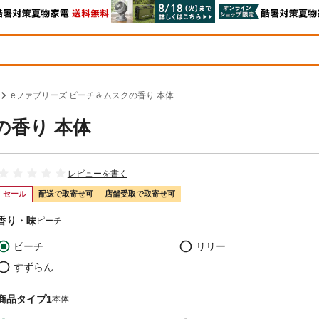
eファブリーズ ピーチ＆ムスクの香り 本体
の香り 本体
レビューを書く
セール
配送で取寄せ可
店舗受取で取寄せ可
香り・味
ピーチ
ピーチ
リリー
すずらん
商品タイプ1
本体