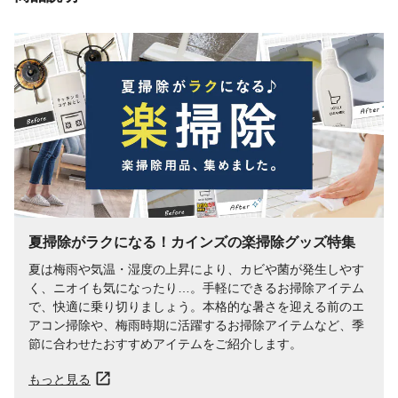
使用上の注意
●逆さや横向きでは使用不可。液漏れする。
●二股コンセントや延長コードは使用不可。
●用途以外に使用しない。●子どもやペット
に触れさせない。●認知症の方などの誤飲を
防ぐため、置き場所に注意する。●皮膚や目
に刺激を与える可能性がある。など
生産国
中国
使用期間の目安
最大50日間(弱設定において)
使用場所
室内・玄関
夏掃除がラクになる！カインズの楽掃除グッズ特集
夏は梅雨や気温・湿度の上昇により、カビや菌が発生しやす
く、ニオイも気になったり…。手軽にできるお掃除アイテム
で、快適に乗り切りましょう。本格的な暑さを迎える前のエ
アコン掃除や、梅雨時期に活躍するお掃除アイテムなど、季
節に合わせたおすすめアイテムをご紹介します。
もっと見る