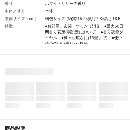
香り
ホワイトリリーの香り
本体／替え
本体
本体サイズ（cm）
梱包サイズ:(約)幅15.2×奥行7.8×高さ16.5
特徴
●お部屋、玄関 すっきり消臭 ●最大50日
間香り安定(弱設定において) ●香り調節ダ
イヤル ●様々な広さに(13畳まで) ●使い
始めのいい香り♪が持続
用途
室内・玄関用
商品説明
●コンセントに差すだけ、お部屋をすっきり
消臭して香る ●クリーンでみずみずしいホ
ワイトリリーの香り ●香り調節ダイヤル付
き(13畳までの玄関・リビングに) ●差しっ
ぱなしでもOK(空になった場合はコンセント
から取り外す)
内容量
26mL
成分
香料
付属品／セット内容
プラグ本体+つけかえ1回分
使用方法
キャップを外したつけかえ品に、本体を上
から被せてカッチと音がするまで下に押し
商品説明
込む。壁のコンセントで使う。