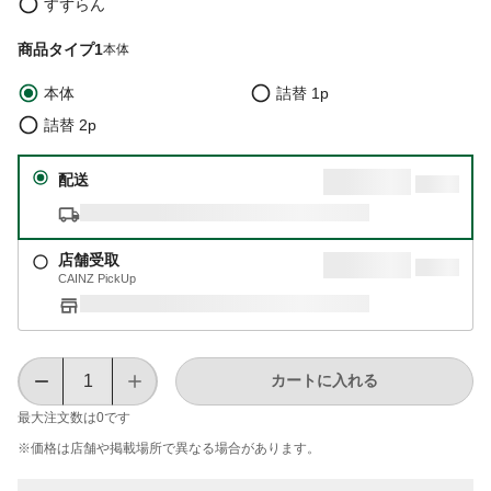
すずらん
商品タイプ1
本体
本体
詰替 1p
詰替 2p
配送
店舗受取
CAINZ PickUp
カートに入れる
最大注文数は
0
です
※価格は​店舗や​掲載場所で​異なる​場合が​あります。