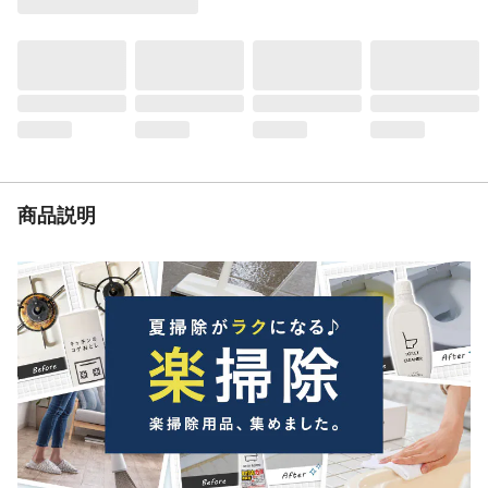
ントで使用する（逆さや横向きでは使用不
可)、交換時期に近づくと連続してライトが
点灯します（約１週間）つけかえの目安に
してください。
使用上の注意
家庭用交流100Vの電源で使用する。カーテ
ンで隠れたり覆われたりする場所で使用し
ない。つけかえ品が空になったら本体をコ
ンセントから取り外す。
生産国
中国
商品説明
使用期間の目安
最大50日間
使用場所
部屋用