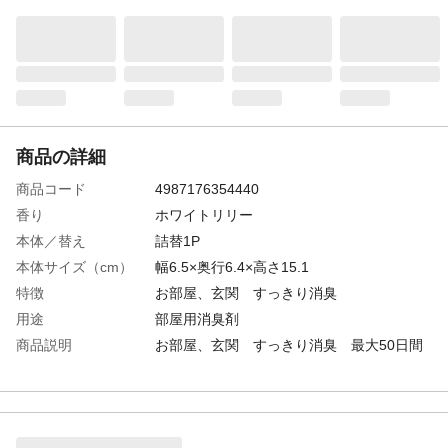
商品の詳細
商品コード
4987176354440
香り
ホワイトリリー
本体／替え
詰替1P
本体サイズ（cm）
幅6.5×奥行6.4×高さ15.1
特徴
お部屋、玄関 すっきり消臭
用途
部屋用消臭剤
商品説明
お部屋、玄関 すっきり消臭 最大50日間
香り安定
内容量
26mL
成分
香料
使用方法
製品は必ず正しい向きで、必ず壁のコンセ