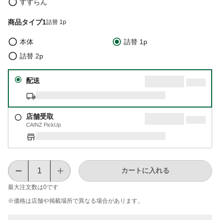
すずらん
商品タイプ1
詰替 1p
本体
詰替 1p
詰替 2p
配送
店舗受取
CAINZ PickUp
カートに入れる
最大注文数は
0
です
※価格は​店舗や​掲載場所で​異なる​場合が​あります。