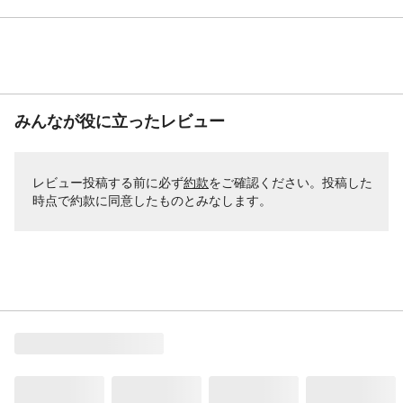
膚アレルギー試験(パッチテスト)を毎回必ず
行ってください。●ご使用の際は使用説明書
をよく読んで正しくお使いください。など
生産国
日本
使用量の目安
ショートヘア(髪全体)約2回分 残りは次に
取っておけます※ノズル部は洗ってくださ
みんなが役に立ったレビュー
い
レビュー投稿する前に必ず
約款
をご確認ください。投稿した
時点で約款に同意したものとみなします。