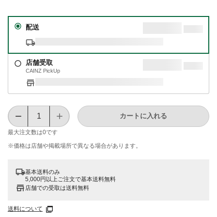
配送
店舗受取
CAINZ PickUp
カートに入れる
最大注文数は
0
です
※価格は​店舗や​掲載場所で​異なる​場合が​あります。
基本送料のみ
5,000円以上ご注文で基本送料無料
店舗での受取は送料無料
送料について