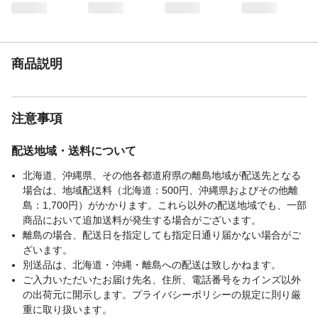
内容量
1剤:40g、2剤:40g
商品仕様
●爽やかなシトラスの香り/ツンとしたニオ
イが無い微香性タイプ ●5つのトリートメ
ント成分配合/毛髪保護成分(トリプルアミノ
商品説明
酸)・うるおい成分(天然由来成分)
成分
●1剤/有効成分:塩酸2,4-ジアミノフェノキシ
エタノール、パラアミノフェノール、パラ
フェニレンジアミン、など ●2剤/有効成分:
注意事項
過酸化水素水、その他の成分:HEDTA・3Na
液、POEステアリルエーテル、など
配送地域・送料について
付属品／セット内容
ブラシ、手袋
北海道、沖縄県、その他各都道府県の離島地域が配送先となる
使用方法
1.クリームをブラシに出します/プッシュレ
場合は、地域配送料（北海道：500円、沖縄県およびその他離
バーをしっかり押し、ブラシにクリームを
島：1,700円）がかかります。これら以外の配送地域でも、一部
出します 2.髪にぬります/乾いた髪に、白
商品において追加送料が発生する場合がございます。
髪が目立つ部分からぬり、髪全体にムラな
離島の場合、配送日を指定しても指定日通り届かない場合がご
くなじませます。5分放置 3.洗い流します/
よくすすぎ、シャンプー・リンスで仕上げ
ざいます。
ます
別送品は、北海道・沖縄・離島への配送は致しかねます。
ご入力いただいたお届け先名、住所、電話番号をカインズ以外
使用上の注意
●ヘアカラーでかぶれたことのある方は絶対
の出荷元に開示します。プライバシーポリシーの規定に則り厳
に使用しないでください。●ヘアカラーはア
重に取り扱います。
レルギー反応をおこすことがあります。●皮