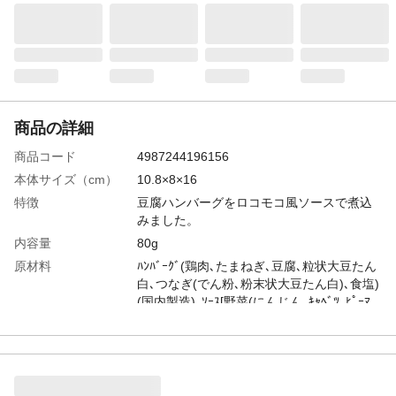
商品の詳細
商品コード
4987244196156
本体サイズ（cm）
10.8×8×16
特徴
豆腐ハンバーグをロコモコ風ソースで煮込
みました。
内容量
80g
原材料
ﾊﾝﾊﾞｰｸﾞ(鶏肉､たまねぎ､豆腐､粒状大豆たん
白､つなぎ(でん粉､粉末状大豆たん白)､食塩)
(国内製造)､ｿｰｽ[野菜(にんじん､ｷｬﾍﾞﾂ､ﾋﾟｰﾏ
ﾝ)､じゃがいも､ｵﾆｵﾝｿﾃｰ､ﾄﾏﾄｹﾁｬｯﾌﾟ､ しょう
ゆ(小麦を含む)､砂糖､ﾁｷﾝﾌﾞｲﾖﾝ､ﾊﾞﾀｰ､ﾄﾏﾄﾍﾟｰ
ｽﾄ､全粉乳､ﾁｷﾝｴｷｽ､食塩/増粘剤(加工でん
粉)､炭酸ｶﾙｼｳﾑ､ｸｴﾝ酸]
栄養成分表示
エネルギー：53kcal たんぱく質：3.8g