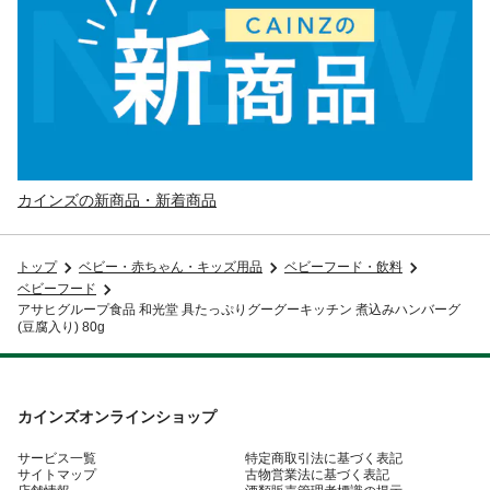
カインズの新商品・新着商品
トップ
ベビー・赤ちゃん・キッズ用品
ベビーフード・飲料
ベビーフード
アサヒグループ食品 和光堂 具たっぷりグーグーキッチン 煮込みハンバーグ
(豆腐入り) 80g
カインズオンラインショップ
サービス一覧
特定商取引法に基づく表記
サイトマップ
古物営業法に基づく表記