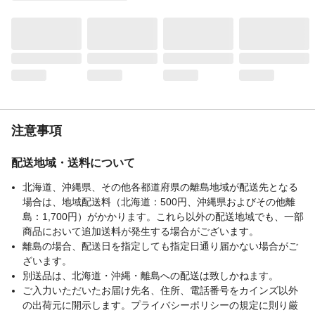
脂質：1.2g 炭水化物：6.8g 食塩相当
量：0.43g カルシウム：100mg
対象年齢（歳）
12か月頃から
使用上の注意
●食べ残しや作りおきはあげないでくださ
い。●月齢は目安です。あせらずに段階的に
すすめましょう。●離乳のすすめ方について
は、専門家にご相談ください。
生産国
日本
注意事項
食物アレルギー表示
乳・小麦・大豆・鶏肉
賞味期限
540日
配送地域・送料について
保存方法
直射日光や高温多湿を避け常温で保存して
北海道、沖縄県、その他各都道府県の離島地域が配送先となる
ください
場合は、地域配送料（北海道：500円、沖縄県およびその他離
島：1,700円）がかかります。これら以外の配送地域でも、一部
商品において追加送料が発生する場合がございます。
離島の場合、配送日を指定しても指定日通り届かない場合がご
ざいます。
別送品は、北海道・沖縄・離島への配送は致しかねます。
ご入力いただいたお届け先名、住所、電話番号をカインズ以外
の出荷元に開示します。プライバシーポリシーの規定に則り厳