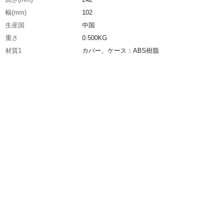
幅(mm)
102
生産国
中国
重さ
0.500KG
材質1
カバー、ケース：ABS樹脂
材質2
カバー、ケース：ABS樹脂
材質3
ポンプ：ポリプロピレン（PP）他
材質4
薬液ボトル：ポリエチレン（PE）