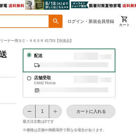
ログイン・新規会員登録
カート
座クリーナー用ＳＣ－４６０Ｒ 41753【別送品】
別送
配送
店舗受取
CAINZ PickUp
カートに入れる
最大注文数は
0
です
※価格は​店舗や​掲載場所で​異なる​場合が​あります。