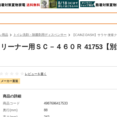
レ用品
トイレ洗剤・除菌剤用ディスペンサー
【CAINZ-DASH】サラヤ 便
座クリーナー用ＳＣ－４６０Ｒ 41753【
レビューを書く
メーカー直送
商品の詳細
商品コード
4987696417533
奥行(mm)
88
高さ(mm)
242