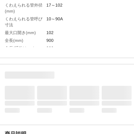
くわえられる管外径
17～102
(mm)
くわえられる管呼び
10～90A
寸法
最大口開き(mm)
102
全長(mm)
900
全長(呼称)(mm)
900
生産国
日本
重さ
5.000KG
材質1
本体：アルミ
商品説明