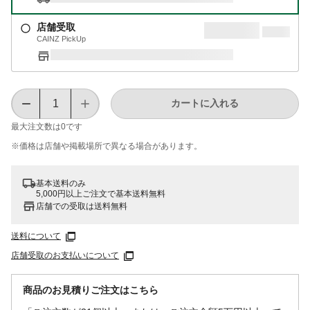
店舗受取
CAINZ PickUp
カートに入れる
最大注文数は
0
です
※価格は​店舗や​掲載場所で​異なる​場合が​あります。
基本送料のみ
5,000円以上ご注文で基本送料無料
店舗での受取は送料無料
送料について
店舗受取のお支払いについて
商品のお見積りご注文はこちら