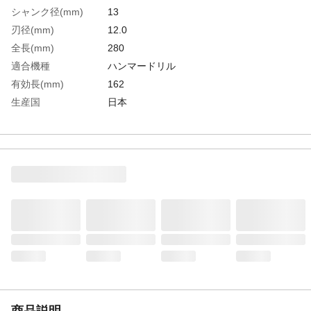
シャンク径(mm)
13
刃径(mm)
12.0
全長(mm)
280
適合機種
ハンマードリル
有効長(mm)
162
生産国
日本
重さ
243.000G
材質1
合金鋼(刃部:超硬チップ)
商品説明