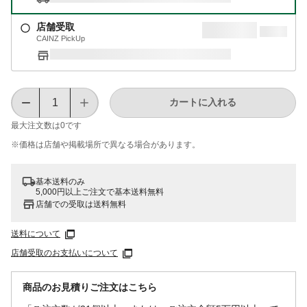
店舗受取
CAINZ PickUp
カートに入れる
最大注文数は
0
です
※価格は​店舗や​掲載場所で​異なる​場合が​あります。
基本送料のみ
5,000円以上ご注文で基本送料無料
店舗での受取は送料無料
送料について
店舗受取のお支払いについて
商品のお見積りご注文はこちら