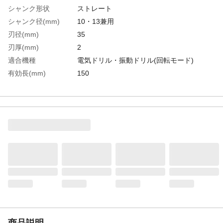
シャンク形状
ストレート
シャンク径(mm)
10・13兼用
刃径(mm)
35
刃厚(mm)
2
適合機種
電気ドリル・振動ドリル(回転モード)
有効長(mm)
150
被削材
軟質サイディングボード、塩ビ板、FRP、
石こうボード等
生産国
日本
重さ
540.000G
材質1
刃部:超硬チップ
材質2
センタードリル:合金鋼
商品説明