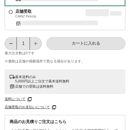
店舗受取
CAINZ PickUp
カートに入れる
最大注文数は
0
です
※価格は​店舗や​掲載場所で​異なる​場合が​あります。
基本送料のみ
5,000円以上ご注文で基本送料無料
店舗での受取は送料無料
送料について
店舗受取のお支払いについて
商品のお見積りご注文はこちら