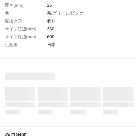
厚さ(mm)
25
色
茶/グリーン/ピンク
泥抜き穴
有り
サイズ短辺(mm)
360
サイズ長辺(mm)
600
生産国
日本
重さ
2.050KG
材質1
硬メッキ鉄線●フレーム：スチール亜鉛メッ
キ●毛：パーム／ポリプロピレン（ＰＰ）
商品説明