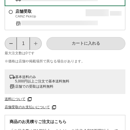
店舗受取
CAINZ PickUp
カートに入れる
最大注文数は
0
です
※価格は​店舗や​掲載場所で​異なる​場合が​あります。
基本送料のみ
5,000円以上ご注文で基本送料無料
店舗での受取は送料無料
送料について
店舗受取のお支払いについて
商品のお見積りご注文はこちら