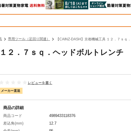
具
専用ツール（足回り関連）
【CAINZ-DASH】京都機械工具 １２．７ｓｑ
工具 １２．７ｓｑ．ヘッドボルトレンチ
レビューを書く
メーカー直送
商品の詳細
商品コード
4989433118376
差込角(mm)
12.7
全長(mm)
95