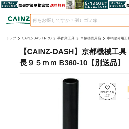
トップ
CAINZ-DASH PRO
手作業工具
車輌整備用品
車輌整備用工
【CAINZ-DASH】京都機械
長９５ｍｍ B360-10【別送品】