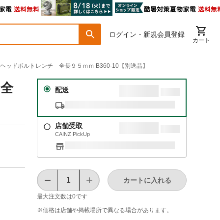
ログイン・新規会員登録
カート
．ヘッドボルトレンチ 全長９５ｍｍ B360-10【別送品】
 全
配送
店舗受取
CAINZ PickUp
カートに入れる
最大注文数は
0
です
※価格は​店舗や​掲載場所で​異なる​場合が​あります。