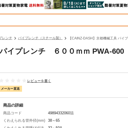
プレンチ
パイプレンチ（スチール製）
【CAINZ-DASH】京都機械工具 パイ
具 パイプレンチ ６００ｍｍ PWA-600
レビューを書く
メーカー直送
商品の詳細
商品コード
4989433206011
くわえられる管外径(mm)
38～65
くわえられる管呼び寸法
32～50A