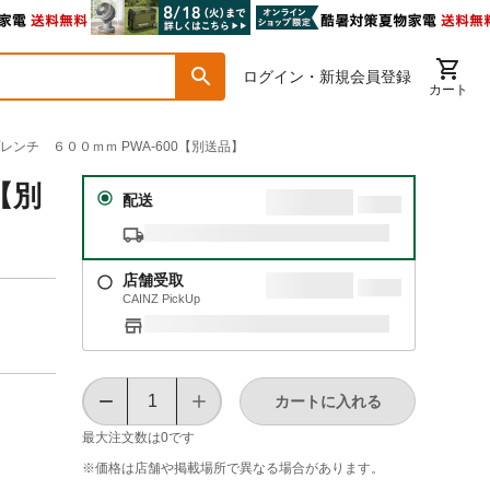
ログイン・新規会員登録
カート
プレンチ ６００ｍｍ PWA-600【別送品】
【別
配送
店舗受取
CAINZ PickUp
カートに入れる
最大注文数は
0
です
※価格は​店舗や​掲載場所で​異なる​場合が​あります。