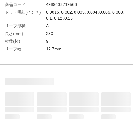
商品コード
4989433719566
セット明細(インチ)
0.0015､0.002､0.003､0.004､0.006､0.008､
0.1､0.12､0.15
リーフ形状
A
長さ(mm)
230
枚数(枚)
9
リーフ幅
12.7mm
生産国
日本
重さ
79.000G
材質1
スチール