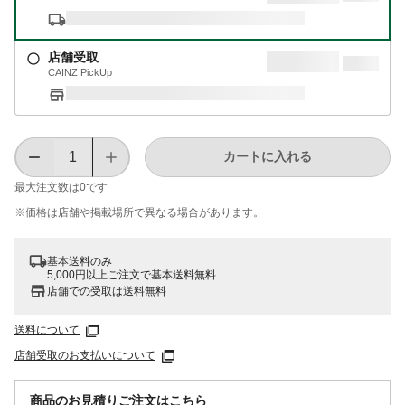
店舗受取
CAINZ PickUp
カートに入れる
最大注文数は
0
です
※価格は​店舗や​掲載場所で​異なる​場合が​あります。
基本送料のみ
5,000円以上ご注文で基本送料無料
店舗での受取は送料無料
送料について
店舗受取のお支払いについて
商品のお見積りご注文はこちら