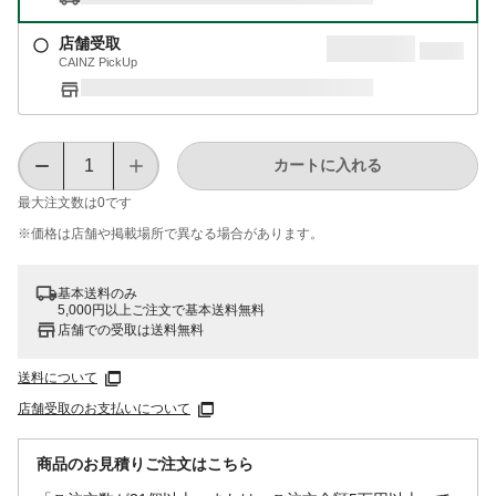
店舗受取
CAINZ PickUp
カートに入れる
最大注文数は
0
です
※価格は​店舗や​掲載場所で​異なる​場合が​あります。
基本送料のみ
5,000円以上ご注文で基本送料無料
店舗での受取は送料無料
送料について
店舗受取のお支払いについて
商品のお見積りご注文はこちら