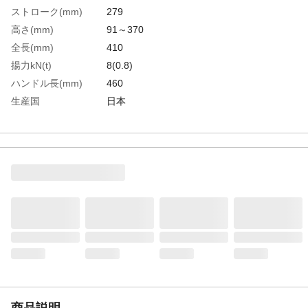
ストローク(mm)
279
高さ(mm)
91～370
全長(mm)
410
揚力kN(t)
8(0.8)
ハンドル長(mm)
460
生産国
日本
重さ
2.400KG
商品説明