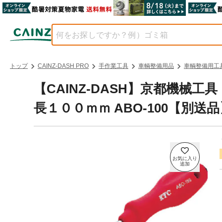
トップ
CAINZ-DASH PRO
手作業工具
車輌整備用品
車輌整備用工
【CAINZ-DASH】京都機械
長１００ｍｍ ABO-100【別送品