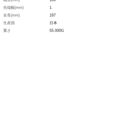
先端幅(mm)
1
全長(mm)
187
生産国
日本
重さ
55.000G