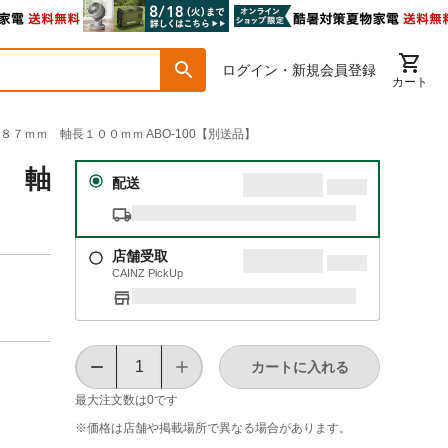
ログイン・新規会員登録
カート
８７ｍｍ 軸長１００ｍｍ ABO-100【別送品】
ｍ 軸
配送
店舗受取
CAINZ PickUp
カートに入れる
最大注文数は
0
です
※価格は​店舗や​掲載場所で​異なる​場合が​あります。