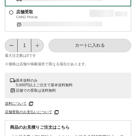
店舗受取
CAINZ PickUp
カートに入れる
最大注文数は
0
です
※価格は​店舗や​掲載場所で​異なる​場合が​あります。
基本送料のみ
5,000円以上ご注文で基本送料無料
店舗での受取は送料無料
送料について
店舗受取のお支払いについて
商品のお見積りご注文はこちら