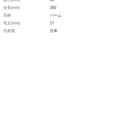
全長(mm)
260
毛材
パーム
毛丈(mm)
17
生産国
日本
重さ
61.000G
材質1
柄：スチール
材質2
ブラシ部：パーム