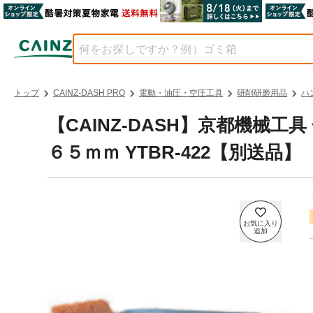
トップ
CAINZ-DASH PRO
電動・油圧・空圧工具
研削研磨用品
ハ
【CAINZ-DASH】京都機械
６５ｍｍ YTBR-422【別送品】