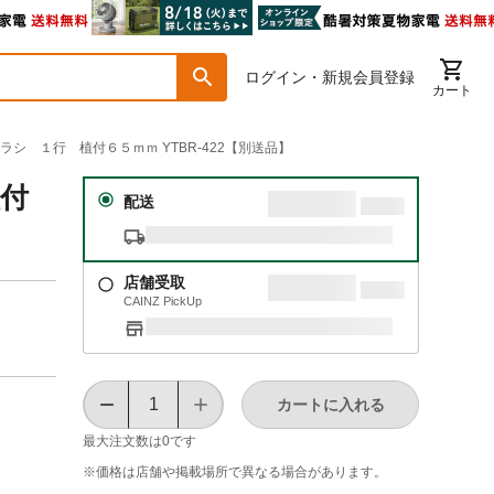
ログイン・新規会員登録
カート
ブラシ １行 植付６５ｍｍ YTBR-422【別送品】
植付
配送
店舗受取
CAINZ PickUp
カートに入れる
最大注文数は
0
です
※価格は​店舗や​掲載場所で​異なる​場合が​あります。