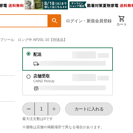
ログイン・新規会員登録
カート
プツール ロング中 AP20L-10【別送品】
配送
店舗受取
CAINZ PickUp
カートに入れる
最大注文数は
0
です
※価格は​店舗や​掲載場所で​異なる​場合が​あります。