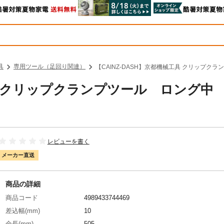
具
専用ツール（足回り関連）
【CAINZ-DASH】京都機械工具 クリップクラン
工具 クリップクランプツール ロング中
レビューを書く
メーカー直送
商品の詳細
商品コード
4989433744469
差込幅(mm)
10
全長(mm)
505